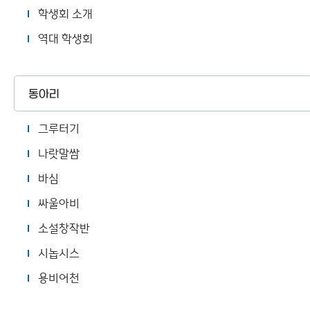
학생회 소개
역대 학생회
동아리
그루터기
나랏말쌈
바심
싸울아비
소설창작반
시놉시스
용비어천