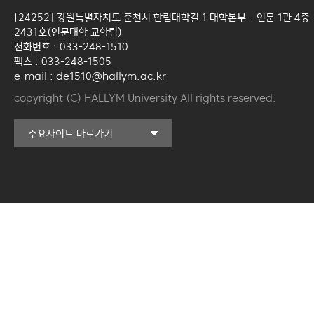
[24252] 강원특별자치도 춘천시 한림대학길 1 대학본부 · 인문 1관 4층
2431호(인문대학 교학팀)
전화번호 : 033-248-1510
팩스 : 033-248-1505
e-mail : de1510@hallym.ac.kr
copyright (C) HALLYM University All rights reserved.
커뮤니티교육원
주요사이트 바로가기
일송아트홀
한림대학교의료원
국제학생증신청
한림대학교 LINC 3.0
사업단
캠퍼스라이프카운슬링센터