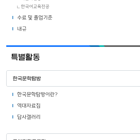
한국어교육전공
수료 및 졸업기준
내규
특별활동
한국문학탐방
한국문학탐방이란?
역대자료집
답사갤러리